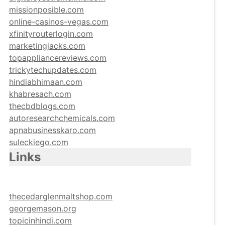
missionposible.com
online-casinos-vegas.com
xfinityrouterlogin.com
marketingjacks.com
topappliancereviews.com
trickytechupdates.com
hindiabhimaan.com
khabresach.com
thecbdblogs.com
autoresearchchemicals.com
apnabusinesskaro.com
suleckiego.com
Links
thecedarglenmaltshop.com
georgemason.org
topicinhindi.com