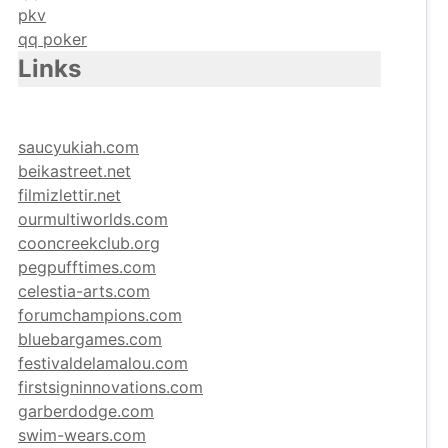
pkv
qq poker
Links
saucyukiah.com
beikastreet.net
filmizlettir.net
ourmultiworlds.com
cooncreekclub.org
pegpufftimes.com
celestia-arts.com
forumchampions.com
bluebargames.com
festivaldelamalou.com
firstsigninnovations.com
garberdodge.com
swim-wears.com