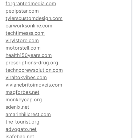
forgrantedmedia.com
peolpstar.com
tylerscustomdesign.com
carworksonline.com
techtimesss.com
virylstore.com
motorstell.com
health150years.com
prescriptions-drug.org
technocrewsolution.com
viraltokvibes.com
vivianebritoimoveis.com
magforbes.net
monkeycap.org
sdenix.net
amarinhillcrest.com
the-tourist.org
advogato.net
isafebag.net