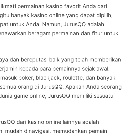
mati permainan kasino favorit Anda dari
tu banyak kasino online yang dapat dipilih,
epat untuk Anda. Namun, JurusQQ adalah
menawarkan beragam permainan dan fitur untuk
caya dan bereputasi baik yang telah memberikan
rjamin kepada para pemainnya sejak awal.
masuk poker, blackjack, roulette, dan banyak
ti semua orang di JurusQQ. Apakah Anda seorang
unia game online, JurusQQ memiliki sesuatu
usQQ dari kasino online lainnya adalah
ini mudah dinavigasi, memudahkan pemain