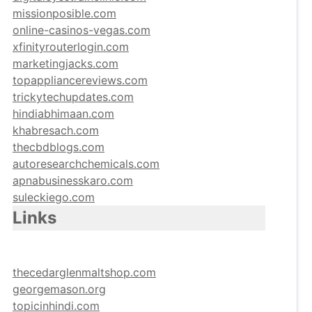
missionposible.com
online-casinos-vegas.com
xfinityrouterlogin.com
marketingjacks.com
topappliancereviews.com
trickytechupdates.com
hindiabhimaan.com
khabresach.com
thecbdblogs.com
autoresearchchemicals.com
apnabusinesskaro.com
suleckiego.com
Links
thecedarglenmaltshop.com
georgemason.org
topicinhindi.com