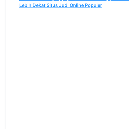
Lebih Dekat Situs Judi Online Populer
navigation