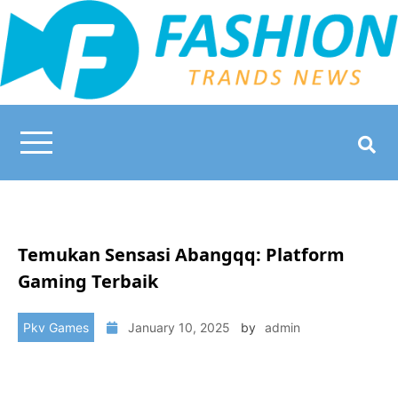
Skip
to
content
Slot Gacor dengan Deposit
Mainkan slot gacor dengan deposit pulsa dan nikmati
Pulsa: Nikmati Bermain Slot
bermain slot tanpa kendala. Nikmati kemudahan
bertransaksi dan peluang menang besar di setiap putaran.
Tanpa Kendala
Temukan Sensasi Abangqq: Platform
Gaming Terbaik
Pkv Games
January 10, 2025
by
admin