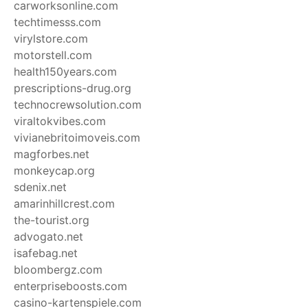
carworksonline.com
techtimesss.com
virylstore.com
motorstell.com
health150years.com
prescriptions-drug.org
technocrewsolution.com
viraltokvibes.com
vivianebritoimoveis.com
magforbes.net
monkeycap.org
sdenix.net
amarinhillcrest.com
the-tourist.org
advogato.net
isafebag.net
bloombergz.com
enterpriseboosts.com
casino-kartenspiele.com