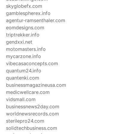
skyglobefx.com
gamblespherex.info
agentur-ramsenthaler.com
eomdesigns.com
triptrekker.info
gendxxi.net
motomasters.info
mycarzone.info
vibecasaconcepts.com
quantum24.info
quantenki.com
businessmagazineusa.com
medicwellcare.com
vidsmall.com
businessnews2day.com
worldnewsrecords.com
sterilepro24.com
solidtechbusiness.com