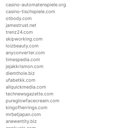
casino-automatenspiele.org
casino-tischspiele.com
otbody.com
jamestrust.net
trenz24.com
skipworking.com
loizbeauty.com
anyconverter.com
timespedia.com
jejakkrismon.com
diemthole.biz
ufabetkk.com
allquickmedia.com
technewsgazette.com
pureglowfacecream.com
kingofherrings.com
mrbetjapan.com
anewentity.biz
appkuala.com