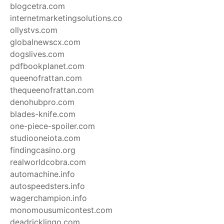
blogcetra.com
internetmarketingsolutions.co
ollystvs.com
globalnewscx.com
dogslives.com
pdfbookplanet.com
queenofrattan.com
thequeenofrattan.com
denohubpro.com
blades-knife.com
one-piece-spoiler.com
studiooneiota.com
findingcasino.org
realworldcobra.com
automachine.info
autospeedsters.info
wagerchampion.info
monomousumicontest.com
deadricklingo.com