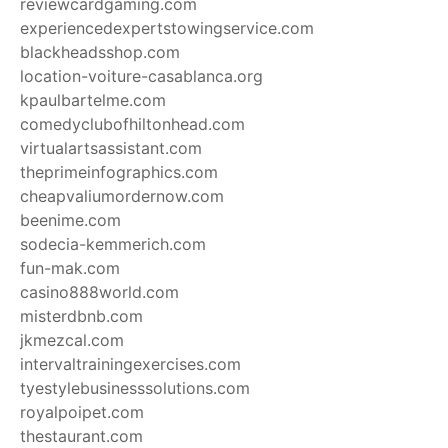
reviewcardgaming.com
experiencedexpertstowingservice.com
blackheadsshop.com
location-voiture-casablanca.org
kpaulbartelme.com
comedyclubofhiltonhead.com
virtualartsassistant.com
theprimeinfographics.com
cheapvaliumordernow.com
beenime.com
sodecia-kemmerich.com
fun-mak.com
casino888world.com
misterdbnb.com
jkmezcal.com
intervaltrainingexercises.com
tyestylebusinesssolutions.com
royalpoipet.com
thestaurant.com