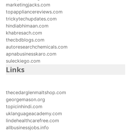
marketingjacks.com
topappliancereviews.com
trickytechupdates.com
hindiabhimaan.com
khabresach.com
thecbdblogs.com
autoresearchchemicals.com
apnabusinesskaro.com
suleckiego.com
Links
thecedarglenmaltshop.com
georgemason.org
topicinhindi.com
uklanguageacademy.com
lindehealthcarefree.com
allbusinessjobs.info