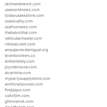
uktimenetwork.com
usaworldnewz.com
todayusaexplore.com
usalocality.com
usafournewz.com
thebalochhal.com
vehicularmaster.com
vibesaccent.com
ampajavierdemiguel.org
brainboosters.co
amberlately.com
joycebriscoe.com
aicarmina.com
mypartysupplystore.com
annforwisconsin.com
findjaipur.com
cultofjim.com
glimmerick.com
davidfollett.com