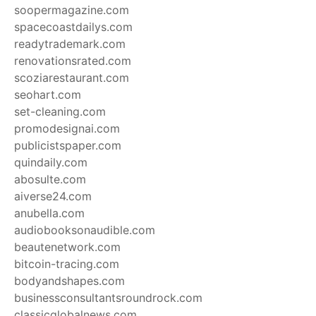
soopermagazine.com
spacecoastdailys.com
readytrademark.com
renovationsrated.com
scoziarestaurant.com
seohart.com
set-cleaning.com
promodesignai.com
publicistspaper.com
quindaily.com
abosulte.com
aiverse24.com
anubella.com
audiobooksonaudible.com
beautenetwork.com
bitcoin-tracing.com
bodyandshapes.com
businessconsultantsroundrock.com
classicglobalnews.com