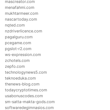
mascreator.com
menafahmi.com
mukhtarmeer.com
nascartoday.com
nqted.com
nzdriverlicence.com
pagalguru.com
pcegame.com
pgslot-r2.com
ws-expression.com
zchotels.com
zepfo.com
technologynews5.com
teknoeduka.com
thenews-blog.com
todaycryptotimes.com
usabonuscodes.com
sm-satta-makta-gods.com
softwaredegimnasios.com