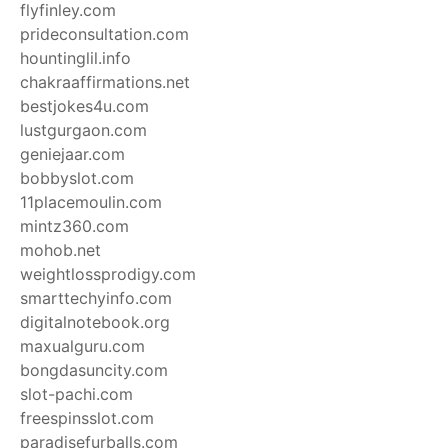
flyfinley.com
prideconsultation.com
hountinglil.info
chakraaffirmations.net
bestjokes4u.com
lustgurgaon.com
geniejaar.com
bobbyslot.com
11placemoulin.com
mintz360.com
mohob.net
weightlossprodigy.com
smarttechyinfo.com
digitalnotebook.org
maxualguru.com
bongdasuncity.com
slot-pachi.com
freespinsslot.com
paradisefurballs.com