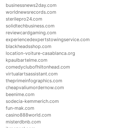
businessnews2day.com
worldnewsrecords.com
sterilepro24.com
solidtechbusiness.com
reviewcardgaming.com
experiencedexpertstowingservice.com
blackheadsshop.com
location-voiture-casablanca.org
kpaulbartelme.com
comedyclubofhiltonhead.com
virtualartsassistant.com
theprimeinfographics.com
cheapvaliumordernow.com
beenime.com
sodecia-kemmerich.com
fun-mak.com
casino888world.com
misterdbnb.com