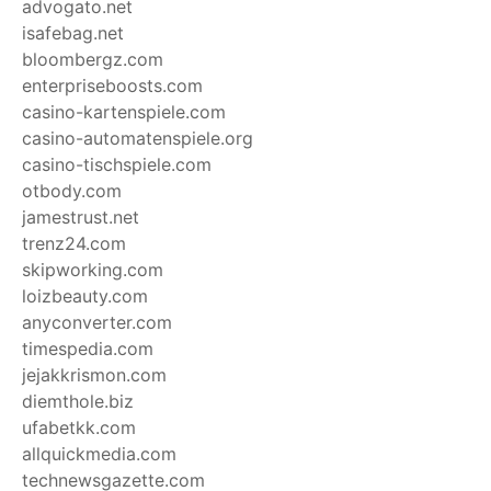
advogato.net
isafebag.net
bloombergz.com
enterpriseboosts.com
casino-kartenspiele.com
casino-automatenspiele.org
casino-tischspiele.com
otbody.com
jamestrust.net
trenz24.com
skipworking.com
loizbeauty.com
anyconverter.com
timespedia.com
jejakkrismon.com
diemthole.biz
ufabetkk.com
allquickmedia.com
technewsgazette.com