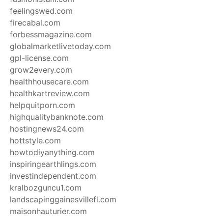
feelingswed.com
firecabal.com
forbessmagazine.com
globalmarketlivetoday.com
gpl-license.com
grow2every.com
healthhousecare.com
healthkartreview.com
helpquitporn.com
highqualitybanknote.com
hostingnews24.com
hottstyle.com
howtodiyanything.com
inspiringearthlings.com
investindependent.com
kralbozguncu1.com
landscapinggainesvillefl.com
maisonhauturier.com