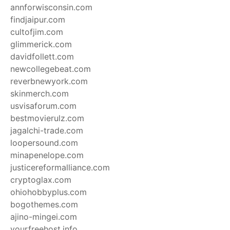
annforwisconsin.com
findjaipur.com
cultofjim.com
glimmerick.com
davidfollett.com
newcollegebeat.com
reverbnewyork.com
skinmerch.com
usvisaforum.com
bestmovierulz.com
jagalchi-trade.com
loopersound.com
minapenelope.com
justicereformalliance.com
cryptoglax.com
ohiohobbyplus.com
bogothemes.com
ajino-mingei.com
yourfreehost.info