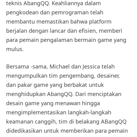
teknis AbangQQ. Keahliannya dalam
pengkodean dan pemrograman telah
membantu memastikan bahwa platform
berjalan dengan lancar dan efisien, memberi
para pemain pengalaman bermain game yang
mulus.
Bersama -sama, Michael dan Jessica telah
mengumpulkan tim pengembang, desainer,
dan pakar game yang berbakat untuk
menghidupkan AbangQQ. Dari menciptakan
desain game yang menawan hingga
mengimplementasikan langkah-langkah
keamanan canggih, tim di belakang ABangQQ
didedikasikan untuk memberikan para pemain