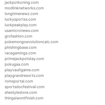
jackpotkoning.com
modlinknetworks.com
longtimenewz.com
luckysportss.com
luckpeakplay.com
usamicronews.com
grofashion.com
pokemongoevolutioncalc.com
phishingbase.com
racegamings.com
primejackpotstay.com
pokugaa.com
playvaultgame.com
playgrandresorts.com
romsportal.com
sportsdocfestival.com
shestylestore.com
thingsiwontfinish.com