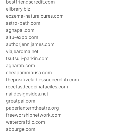
bestfriendscredit.com
elibrary.biz
eczema-naturalcures.com
astro-bath.com
aghapal.com
altu-expo.com
authorjennijames.com
viajearoma.net
tsutsuji-parkin.com
agharab.com
cheapammousa.com
thepositiveladiessoccerclub.com
recetasdecocinafaciles.com
naildesignsidea.net
greatpai.com
paperlanterntheatre.org
freeworshipnetwork.com
watercraftllc.com
abourge.com