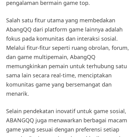
pengalaman bermain game top.
Salah satu fitur utama yang membedakan
AbangQQ dari platform game lainnya adalah
fokus pada komunitas dan interaksi sosial.
Melalui fitur-fitur seperti ruang obrolan, forum,
dan game multipemain, AbangQQ
memungkinkan pemain untuk terhubung satu
sama lain secara real-time, menciptakan
komunitas game yang bersemangat dan
menarik.
Selain pendekatan inovatif untuk game sosial,
ABANGQQ juga menawarkan berbagai macam
game yang sesuai dengan preferensi setiap