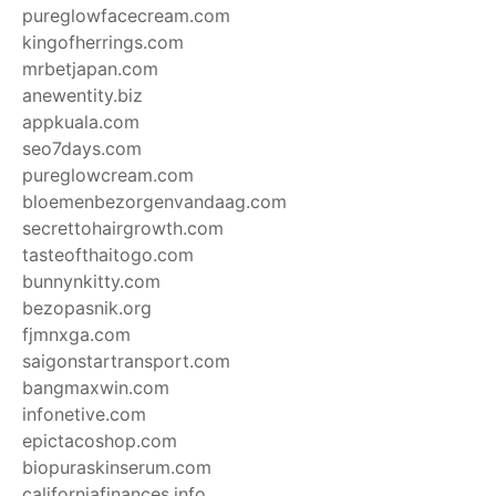
pureglowfacecream.com
kingofherrings.com
mrbetjapan.com
anewentity.biz
appkuala.com
seo7days.com
pureglowcream.com
bloemenbezorgenvandaag.com
secrettohairgrowth.com
tasteofthaitogo.com
bunnynkitty.com
bezopasnik.org
fjmnxga.com
saigonstartransport.com
bangmaxwin.com
infonetive.com
epictacoshop.com
biopuraskinserum.com
californiafinances.info