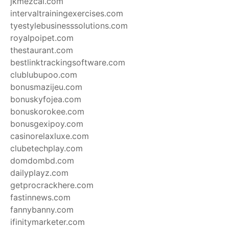
jkmezcal.com
intervaltrainingexercises.com
tyestylebusinesssolutions.com
royalpoipet.com
thestaurant.com
bestlinktrackingsoftware.com
clublubupoo.com
bonusmazijeu.com
bonuskyfojea.com
bonuskorokee.com
bonusgexipoy.com
casinorelaxluxe.com
clubetechplay.com
domdombd.com
dailyplayz.com
getprocrackhere.com
fastinnews.com
fannybanny.com
ifinitymarketer.com