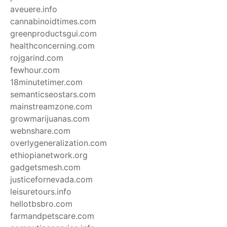
aveuere.info
cannabinoidtimes.com
greenproductsgui.com
healthconcerning.com
rojgarind.com
fewhour.com
18minutetimer.com
semanticseostars.com
mainstreamzone.com
growmarijuanas.com
webnshare.com
overlygeneralization.com
ethiopianetwork.org
gadgetsmesh.com
justicefornevada.com
leisuretours.info
hellotbsbro.com
farmandpetscare.com