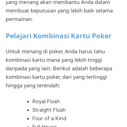
yang menang akan membantu Anda dalam
membuat keputusan yang lebih baik selama
permainan.
Pelajari Kombinasi Kartu Poker
Untuk menang di poker, Anda harus tahu
kombinasi kartu mana yang lebih tinggi
daripada yang lain. Berikut adalah beberapa
kombinasi kartu poker, dari yang tertinggi
hingga yang terendah:
Royal Flush
Straight Flush
Four of a Kind
Full House