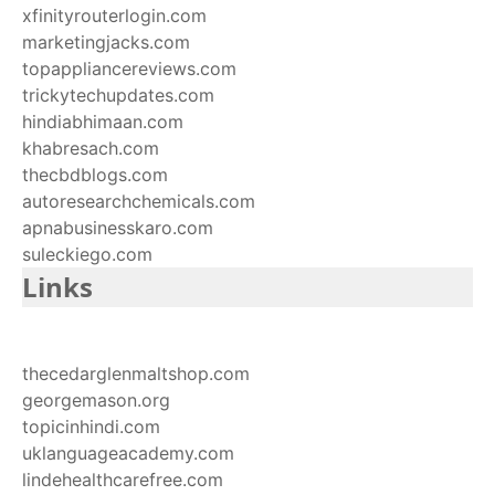
xfinityrouterlogin.com
marketingjacks.com
topappliancereviews.com
trickytechupdates.com
hindiabhimaan.com
khabresach.com
thecbdblogs.com
autoresearchchemicals.com
apnabusinesskaro.com
suleckiego.com
Links
thecedarglenmaltshop.com
georgemason.org
topicinhindi.com
uklanguageacademy.com
lindehealthcarefree.com