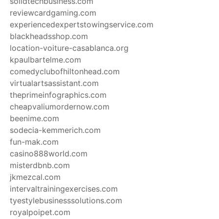
solidtechbusiness.com
reviewcardgaming.com
experiencedexpertstowingservice.com
blackheadsshop.com
location-voiture-casablanca.org
kpaulbartelme.com
comedyclubofhiltonhead.com
virtualartsassistant.com
theprimeinfographics.com
cheapvaliumordernow.com
beenime.com
sodecia-kemmerich.com
fun-mak.com
casino888world.com
misterdbnb.com
jkmezcal.com
intervaltrainingexercises.com
tyestylebusinesssolutions.com
royalpoipet.com