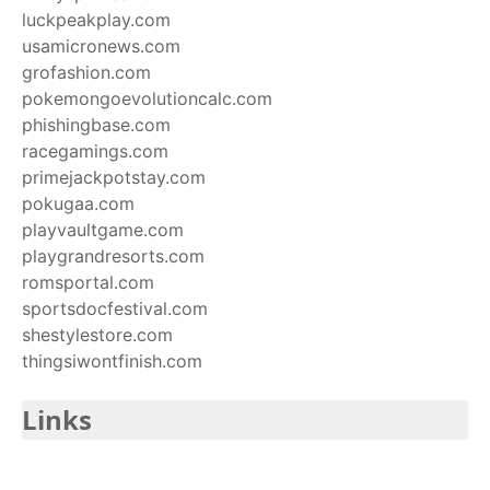
luckpeakplay.com
usamicronews.com
grofashion.com
pokemongoevolutioncalc.com
phishingbase.com
racegamings.com
primejackpotstay.com
pokugaa.com
playvaultgame.com
playgrandresorts.com
romsportal.com
sportsdocfestival.com
shestylestore.com
thingsiwontfinish.com
Links