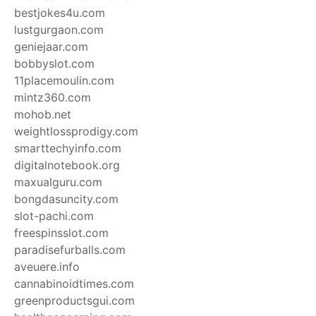
bestjokes4u.com
lustgurgaon.com
geniejaar.com
bobbyslot.com
11placemoulin.com
mintz360.com
mohob.net
weightlossprodigy.com
smarttechyinfo.com
digitalnotebook.org
maxualguru.com
bongdasuncity.com
slot-pachi.com
freespinsslot.com
paradisefurballs.com
aveuere.info
cannabinoidtimes.com
greenproductsgui.com