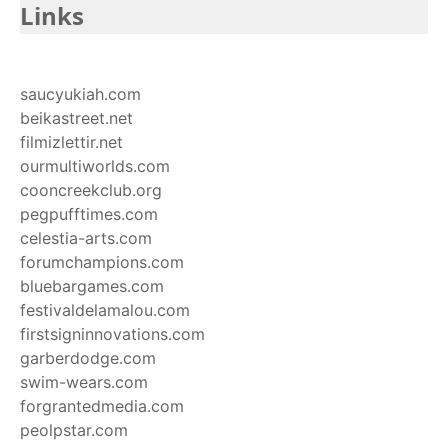
Links
saucyukiah.com
beikastreet.net
filmizlettir.net
ourmultiworlds.com
cooncreekclub.org
pegpufftimes.com
celestia-arts.com
forumchampions.com
bluebargames.com
festivaldelamalou.com
firstsigninnovations.com
garberdodge.com
swim-wears.com
forgrantedmedia.com
peolpstar.com