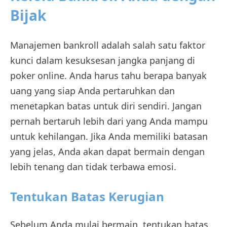
Bijak
Manajemen bankroll adalah salah satu faktor
kunci dalam kesuksesan jangka panjang di
poker online. Anda harus tahu berapa banyak
uang yang siap Anda pertaruhkan dan
menetapkan batas untuk diri sendiri. Jangan
pernah bertaruh lebih dari yang Anda mampu
untuk kehilangan. Jika Anda memiliki batasan
yang jelas, Anda akan dapat bermain dengan
lebih tenang dan tidak terbawa emosi.
Tentukan Batas Kerugian
Sebelum Anda mulai bermain, tentukan batas