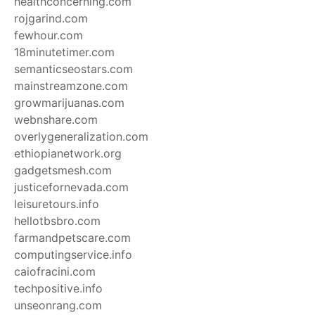
healthconcerning.com
rojgarind.com
fewhour.com
18minutetimer.com
semanticseostars.com
mainstreamzone.com
growmarijuanas.com
webnshare.com
overlygeneralization.com
ethiopianetwork.org
gadgetsmesh.com
justicefornevada.com
leisuretours.info
hellotbsbro.com
farmandpetscare.com
computingservice.info
caiofracini.com
techpositive.info
unseonrang.com