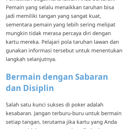
Pemain yang selalu menaikkan taruhan bisa
jadi memiliki tangan yang sangat kuat,
sementara pemain yang lebih sering melipat
mungkin tidak merasa percaya diri dengan
kartu mereka. Pelajari pola taruhan lawan dan
gunakan informasi tersebut untuk menentukan
langkah selanjutnya.
Bermain dengan Sabaran
dan Disiplin
Salah satu kunci sukses di poker adalah
kesabaran. Jangan terburu-buru untuk bermain
setiap tangan, terutama jika kartu yang Anda