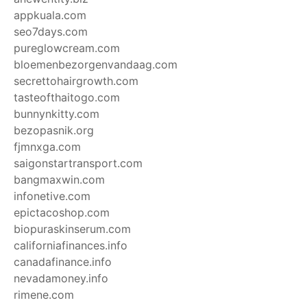
appkuala.com
seo7days.com
pureglowcream.com
bloemenbezorgenvandaag.com
secrettohairgrowth.com
tasteofthaitogo.com
bunnynkitty.com
bezopasnik.org
fjmnxga.com
saigonstartransport.com
bangmaxwin.com
infonetive.com
epictacoshop.com
biopuraskinserum.com
californiafinances.info
canadafinance.info
nevadamoney.info
rimene.com