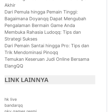
Akhir
Dari Pemula hingga Pemain Tinggi:
Bagaimana Doyanqq Dapat Mengubah
Pengalaman Bermain Game Anda
Membuka Rahasia Ludoqq: Tips dan
Strategi Sukses
Dari Pemain Santai hingga Pro: Tips dan
Trik Mendominasi Pinoqq
Temukan Keseruan Judi Online Bersama
ElangQQ
LINK LAINNYA
hk live
bandarqq
pkv games resmi