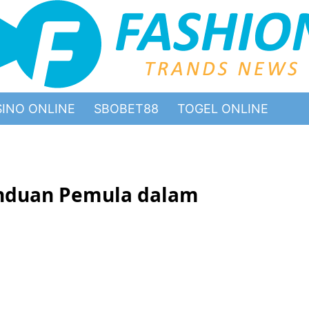
dengan Deposit P
INO ONLINE
SBOBET88
TOGEL ONLINE
dan nikmati bermain slot tanpa kendala. Nikmat
besar di setiap putaran.
in Slot Tanpa K
anduan Pemula dalam