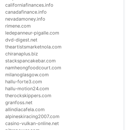
californiafinances.info
canadafinance.info
nevadamoney.info
rimene.com
ledepanneur-pigalle.com
dvd-digest.net
theartistsmarketnola.com
chiranaplus.biz
stackspancakebar.com
namheongfoodcourt.com
milanoglasgow.com
hallu-forte3.com
hallu-motion24.com
therockskippers.com
granfoss.net
allindiacafela.com
alpineskiracing2007.com
casino-vulkan-online.net