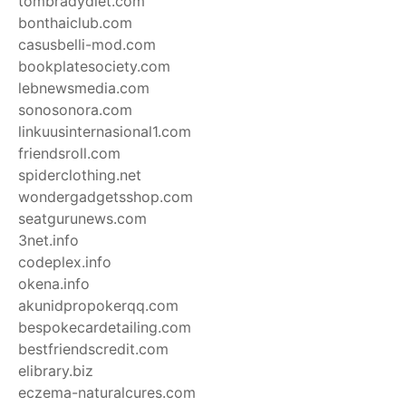
tombradydiet.com
bonthaiclub.com
casusbelli-mod.com
bookplatesociety.com
lebnewsmedia.com
sonosonora.com
linkuusinternasional1.com
friendsroll.com
spiderclothing.net
wondergadgetsshop.com
seatgurunews.com
3net.info
codeplex.info
okena.info
akunidpropokerqq.com
bespokecardetailing.com
bestfriendscredit.com
elibrary.biz
eczema-naturalcures.com