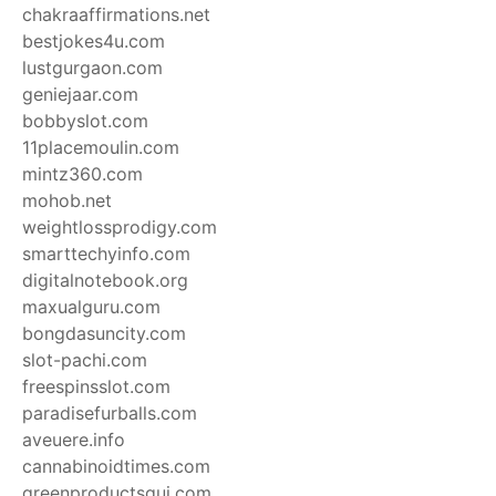
chakraaffirmations.net
bestjokes4u.com
lustgurgaon.com
geniejaar.com
bobbyslot.com
11placemoulin.com
mintz360.com
mohob.net
weightlossprodigy.com
smarttechyinfo.com
digitalnotebook.org
maxualguru.com
bongdasuncity.com
slot-pachi.com
freespinsslot.com
paradisefurballs.com
aveuere.info
cannabinoidtimes.com
greenproductsgui.com