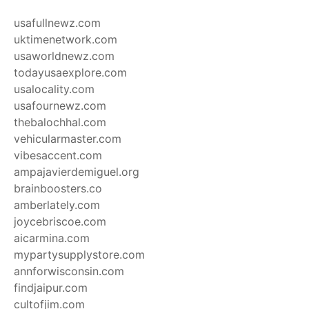
usafullnewz.com
uktimenetwork.com
usaworldnewz.com
todayusaexplore.com
usalocality.com
usafournewz.com
thebalochhal.com
vehicularmaster.com
vibesaccent.com
ampajavierdemiguel.org
brainboosters.co
amberlately.com
joycebriscoe.com
aicarmina.com
mypartysupplystore.com
annforwisconsin.com
findjaipur.com
cultofjim.com