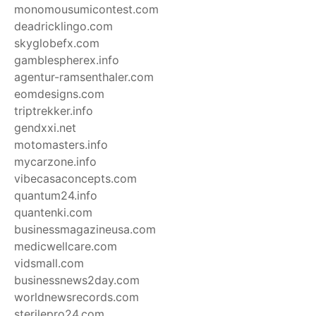
monomousumicontest.com
deadricklingo.com
skyglobefx.com
gamblespherex.info
agentur-ramsenthaler.com
eomdesigns.com
triptrekker.info
gendxxi.net
motomasters.info
mycarzone.info
vibecasaconcepts.com
quantum24.info
quantenki.com
businessmagazineusa.com
medicwellcare.com
vidsmall.com
businessnews2day.com
worldnewsrecords.com
sterilepro24.com