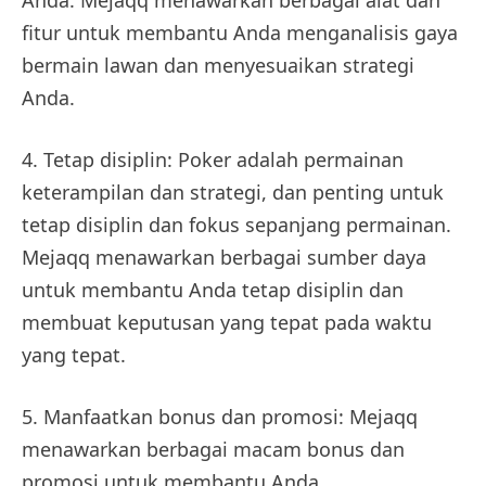
fitur untuk membantu Anda menganalisis gaya
bermain lawan dan menyesuaikan strategi
Anda.
4. Tetap disiplin: Poker adalah permainan
keterampilan dan strategi, dan penting untuk
tetap disiplin dan fokus sepanjang permainan.
Mejaqq menawarkan berbagai sumber daya
untuk membantu Anda tetap disiplin dan
membuat keputusan yang tepat pada waktu
yang tepat.
5. Manfaatkan bonus dan promosi: Mejaqq
menawarkan berbagai macam bonus dan
promosi untuk membantu Anda