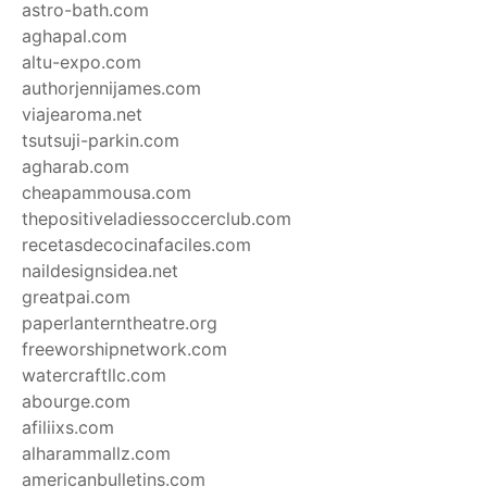
astro-bath.com
aghapal.com
altu-expo.com
authorjennijames.com
viajearoma.net
tsutsuji-parkin.com
agharab.com
cheapammousa.com
thepositiveladiessoccerclub.com
recetasdecocinafaciles.com
naildesignsidea.net
greatpai.com
paperlanterntheatre.org
freeworshipnetwork.com
watercraftllc.com
abourge.com
afiliixs.com
alharammallz.com
americanbulletins.com