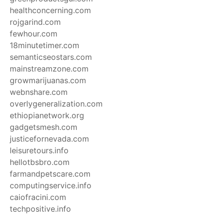
healthconcerning.com
rojgarind.com
fewhour.com
18minutetimer.com
semanticseostars.com
mainstreamzone.com
growmarijuanas.com
webnshare.com
overlygeneralization.com
ethiopianetwork.org
gadgetsmesh.com
justicefornevada.com
leisuretours.info
hellotbsbro.com
farmandpetscare.com
computingservice.info
caiofracini.com
techpositive.info