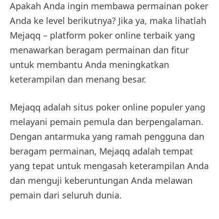
Apakah Anda ingin membawa permainan poker
Anda ke level berikutnya? Jika ya, maka lihatlah
Mejaqq – platform poker online terbaik yang
menawarkan beragam permainan dan fitur
untuk membantu Anda meningkatkan
keterampilan dan menang besar.
Mejaqq adalah situs poker online populer yang
melayani pemain pemula dan berpengalaman.
Dengan antarmuka yang ramah pengguna dan
beragam permainan, Mejaqq adalah tempat
yang tepat untuk mengasah keterampilan Anda
dan menguji keberuntungan Anda melawan
pemain dari seluruh dunia.