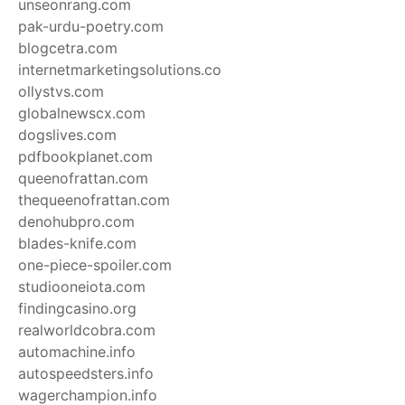
unseonrang.com
pak-urdu-poetry.com
blogcetra.com
internetmarketingsolutions.co
ollystvs.com
globalnewscx.com
dogslives.com
pdfbookplanet.com
queenofrattan.com
thequeenofrattan.com
denohubpro.com
blades-knife.com
one-piece-spoiler.com
studiooneiota.com
findingcasino.org
realworldcobra.com
automachine.info
autospeedsters.info
wagerchampion.info