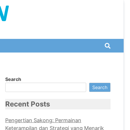
ulsa: Nikmati
ti kemudahan bertransaksi dan peluang menang
endala
Search
Search
Recent Posts
Pengertian Sakong: Permainan
Keterampilan dan Strategi yang Menarik