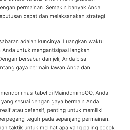
 dengan permainan. Semakin banyak Anda
eputusan cepat dan melaksanakan strategi
kesabaran adalah kuncinya. Luangkan waktu
n Anda untuk mengantisipasi langkah
Dengan bersabar dan jeli, Anda bisa
ntang gaya bermain lawan Anda dan
 mendominasi tabel di MaindominoQQ, Anda
yang sesuai dengan gaya bermain Anda.
sif atau defensif, penting untuk memiliki
 berpegang teguh pada sepanjang permainan.
an taktik untuk melihat apa yang paling cocok