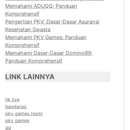
Memahami ADUQQ: Panduan
Komprehensif
Pengertian PKV: Dasar-Dasar Asuransi
Kesehatan Swasta
Memahami PKV Games: Panduan
Komprehensif
Memahami Dasar-Dasar Domino99:
Panduan Komprehensif
LINK LAINNYA
hk live
bandarqq
pkv games resmi
pkv games
qq