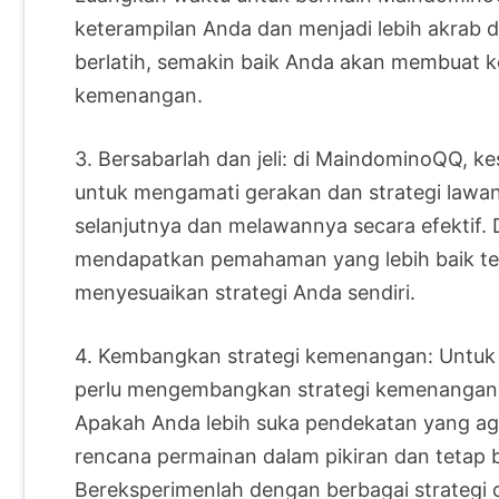
keterampilan Anda dan menjadi lebih akrab
berlatih, semakin baik Anda akan membuat k
kemenangan.
3. Bersabarlah dan jeli: di MaindominoQQ, 
untuk mengamati gerakan dan strategi lawa
selanjutnya dan melawannya secara efektif. 
mendapatkan pemahaman yang lebih baik te
menyesuaikan strategi Anda sendiri.
4. Kembangkan strategi kemenangan: Untuk
perlu mengembangkan strategi kemenangan 
Apakah Anda lebih suka pendekatan yang agre
rencana permainan dalam pikiran dan tetap
Bereksperimenlah dengan berbagai strategi d