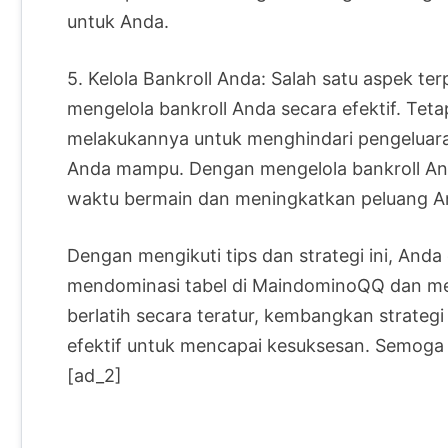
untuk Anda.
5. Kelola Bankroll Anda: Salah satu aspek te
mengelola bankroll Anda secara efektif. Teta
melakukannya untuk menghindari pengeluaran
Anda mampu. Dengan mengelola bankroll An
waktu bermain dan meningkatkan peluang A
Dengan mengikuti tips dan strategi ini, An
mendominasi tabel di MaindominoQQ dan men
berlatih secara teratur, kembangkan strateg
efektif untuk mencapai kesuksesan. Semoga 
[ad_2]