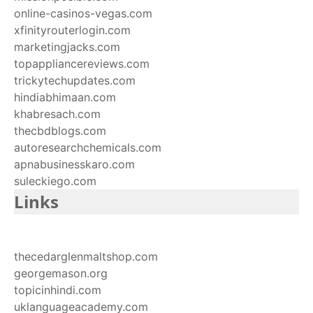
online-casinos-vegas.com
xfinityrouterlogin.com
marketingjacks.com
topappliancereviews.com
trickytechupdates.com
hindiabhimaan.com
khabresach.com
thecbdblogs.com
autoresearchchemicals.com
apnabusinesskaro.com
suleckiego.com
Links
thecedarglenmaltshop.com
georgemason.org
topicinhindi.com
uklanguageacademy.com