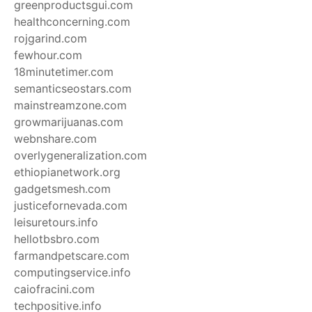
greenproductsgui.com
healthconcerning.com
rojgarind.com
fewhour.com
18minutetimer.com
semanticseostars.com
mainstreamzone.com
growmarijuanas.com
webnshare.com
overlygeneralization.com
ethiopianetwork.org
gadgetsmesh.com
justicefornevada.com
leisuretours.info
hellotbsbro.com
farmandpetscare.com
computingservice.info
caiofracini.com
techpositive.info