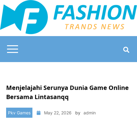
Skip
to
content
Slot Gacor dengan Deposit
Mainkan slot gacor dengan deposit pulsa dan nikmati
Pulsa: Nikmati Bermain Slot
bermain slot tanpa kendala. Nikmati kemudahan
bertransaksi dan peluang menang besar di setiap putaran.
Tanpa Kendala
Menjelajahi Serunya Dunia Game Online
Bersama Lintasanqq
Pkv Games
May 22, 2026
by
admin