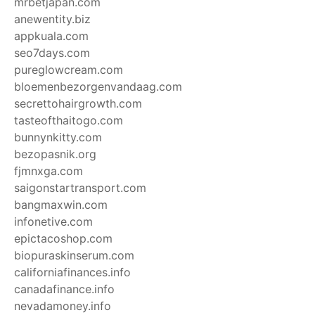
mrbetjapan.com
anewentity.biz
appkuala.com
seo7days.com
pureglowcream.com
bloemenbezorgenvandaag.com
secrettohairgrowth.com
tasteofthaitogo.com
bunnynkitty.com
bezopasnik.org
fjmnxga.com
saigonstartransport.com
bangmaxwin.com
infonetive.com
epictacoshop.com
biopuraskinserum.com
californiafinances.info
canadafinance.info
nevadamoney.info