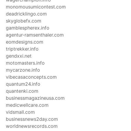
monomousumicontest.com
deadricklingo.com
skyglobefx.com
gamblespherex.info
agentur-ramsenthaler.com
eomdesigns.com
triptrekker.info
gendxxi.net
motomasters.info
mycarzone.info
vibecasaconcepts.com
quantum24.info
quantenki.com
businessmagazineusa.com
medicwellcare.com
vidsmall.com
businessnews2day.com
worldnewsrecords.com