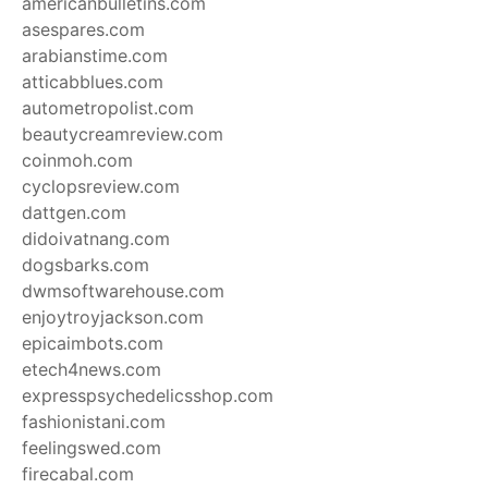
americanbulletins.com
asespares.com
arabianstime.com
atticabblues.com
autometropolist.com
beautycreamreview.com
coinmoh.com
cyclopsreview.com
dattgen.com
didoivatnang.com
dogsbarks.com
dwmsoftwarehouse.com
enjoytroyjackson.com
epicaimbots.com
etech4news.com
expresspsychedelicsshop.com
fashionistani.com
feelingswed.com
firecabal.com