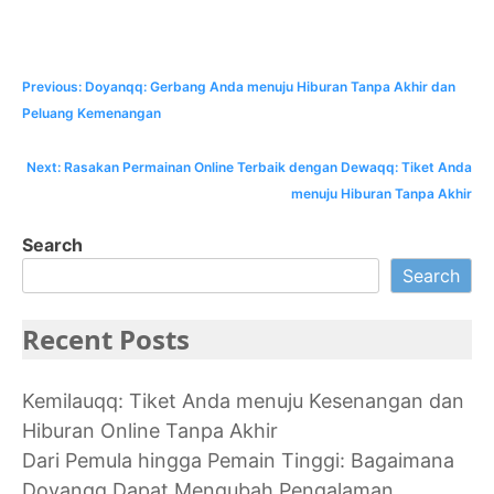
Post
Previous:
Doyanqq: Gerbang Anda menuju Hiburan Tanpa Akhir dan
Peluang Kemenangan
navigation
Next:
Rasakan Permainan Online Terbaik dengan Dewaqq: Tiket Anda
menuju Hiburan Tanpa Akhir
Search
Search
Recent Posts
Kemilauqq: Tiket Anda menuju Kesenangan dan
Hiburan Online Tanpa Akhir
Dari Pemula hingga Pemain Tinggi: Bagaimana
Doyanqq Dapat Mengubah Pengalaman