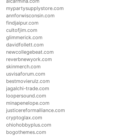
aicarmina.com
mypartysupplystore.com
annforwisconsin.com
findjaipur.com
cultofjim.com
glimmerick.com
davidfollett.com
newcollegebeat.com
reverbnewyork.com
skinmerch.com
usvisaforum.com
bestmovierulz.com
jagalchi-trade.com
loopersound.com
minapenelope.com
justicereformalliance.com
cryptoglax.com
ohiohobbyplus.com
bogothemes.com