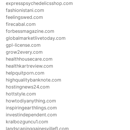
expresspsychedelicsshop.com
fashionistani.com
feelingswed.com
firecabal.com
forbessmagazine.com
globalmarketlivetoday.com
gpl-license.com
grow2every.com
healthhousecare.com
healthkartreview.com
helpquitporn.com
highqualitybanknote.com
hostingnews24.com
hottstyle.com
howtodiyanything.com
inspiringearthlings.com
investindependent.com
kralbozguncu1.com
landscapinggainesvillefl.com