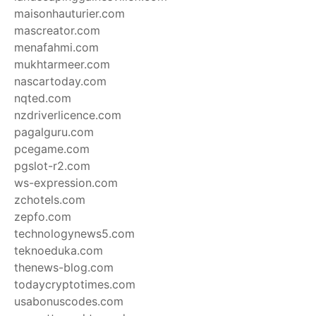
maisonhauturier.com
mascreator.com
menafahmi.com
mukhtarmeer.com
nascartoday.com
nqted.com
nzdriverlicence.com
pagalguru.com
pcegame.com
pgslot-r2.com
ws-expression.com
zchotels.com
zepfo.com
technologynews5.com
teknoeduka.com
thenews-blog.com
todaycryptotimes.com
usabonuscodes.com