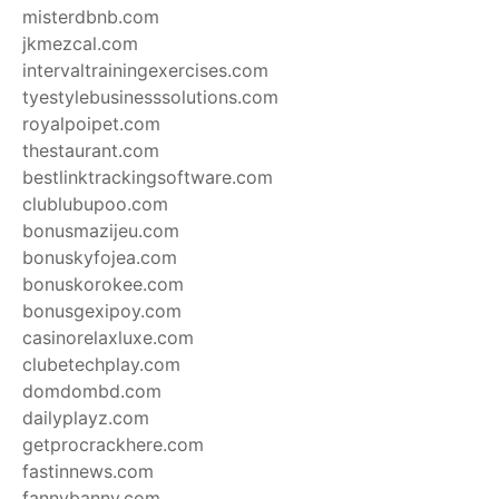
misterdbnb.com
jkmezcal.com
intervaltrainingexercises.com
tyestylebusinesssolutions.com
royalpoipet.com
thestaurant.com
bestlinktrackingsoftware.com
clublubupoo.com
bonusmazijeu.com
bonuskyfojea.com
bonuskorokee.com
bonusgexipoy.com
casinorelaxluxe.com
clubetechplay.com
domdombd.com
dailyplayz.com
getprocrackhere.com
fastinnews.com
fannybanny.com