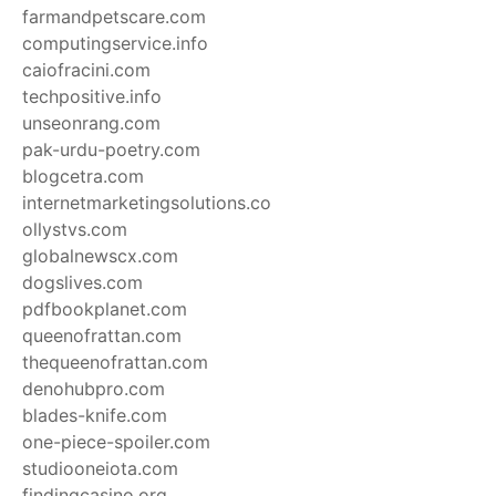
farmandpetscare.com
computingservice.info
caiofracini.com
techpositive.info
unseonrang.com
pak-urdu-poetry.com
blogcetra.com
internetmarketingsolutions.co
ollystvs.com
globalnewscx.com
dogslives.com
pdfbookplanet.com
queenofrattan.com
thequeenofrattan.com
denohubpro.com
blades-knife.com
one-piece-spoiler.com
studiooneiota.com
findingcasino.org