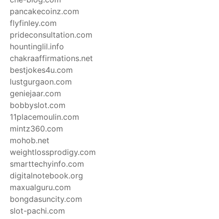
pancakecoinz.com
flyfinley.com
prideconsultation.com
hountinglil.info
chakraaffirmations.net
bestjokes4u.com
lustgurgaon.com
geniejaar.com
bobbyslot.com
11placemoulin.com
mintz360.com
mohob.net
weightlossprodigy.com
smarttechyinfo.com
digitalnotebook.org
maxualguru.com
bongdasuncity.com
slot-pachi.com