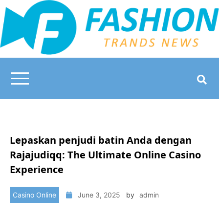
Skip
to
content
Slot Gacor dengan Deposit
Mainkan slot gacor dengan deposit pulsa dan nikmati
Pulsa: Nikmati Bermain Slot
bermain slot tanpa kendala. Nikmati kemudahan
bertransaksi dan peluang menang besar di setiap putaran.
Tanpa Kendala
Lepaskan penjudi batin Anda dengan
Rajajudiqq: The Ultimate Online Casino
Experience
Casino Online
June 3, 2025
by
admin