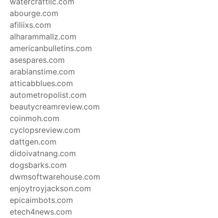
watercraftllc.com
abourge.com
afiliixs.com
alharammallz.com
americanbulletins.com
asespares.com
arabianstime.com
atticabblues.com
autometropolist.com
beautycreamreview.com
coinmoh.com
cyclopsreview.com
dattgen.com
didoivatnang.com
dogsbarks.com
dwmsoftwarehouse.com
enjoytroyjackson.com
epicaimbots.com
etech4news.com