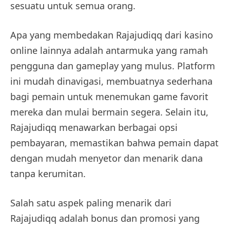
sesuatu untuk semua orang.
Apa yang membedakan Rajajudiqq dari kasino
online lainnya adalah antarmuka yang ramah
pengguna dan gameplay yang mulus. Platform
ini mudah dinavigasi, membuatnya sederhana
bagi pemain untuk menemukan game favorit
mereka dan mulai bermain segera. Selain itu,
Rajajudiqq menawarkan berbagai opsi
pembayaran, memastikan bahwa pemain dapat
dengan mudah menyetor dan menarik dana
tanpa kerumitan.
Salah satu aspek paling menarik dari
Rajajudiqq adalah bonus dan promosi yang