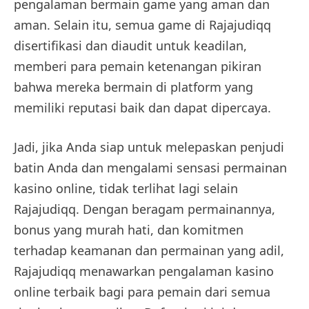
pengalaman bermain game yang aman dan
aman. Selain itu, semua game di Rajajudiqq
disertifikasi dan diaudit untuk keadilan,
memberi para pemain ketenangan pikiran
bahwa mereka bermain di platform yang
memiliki reputasi baik dan dapat dipercaya.
Jadi, jika Anda siap untuk melepaskan penjudi
batin Anda dan mengalami sensasi permainan
kasino online, tidak terlihat lagi selain
Rajajudiqq. Dengan beragam permainannya,
bonus yang murah hati, dan komitmen
terhadap keamanan dan permainan yang adil,
Rajajudiqq menawarkan pengalaman kasino
online terbaik bagi para pemain dari semua