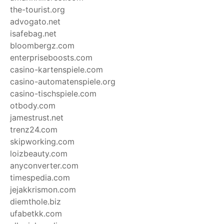
the-tourist.org
advogato.net
isafebag.net
bloombergz.com
enterpriseboosts.com
casino-kartenspiele.com
casino-automatenspiele.org
casino-tischspiele.com
otbody.com
jamestrust.net
trenz24.com
skipworking.com
loizbeauty.com
anyconverter.com
timespedia.com
jejakkrismon.com
diemthole.biz
ufabetkk.com