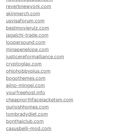
reverbnewyork.com
skinmerch.com
usvisaforum.com
bestmovierulz.com
jagalchi-trade.com
loopersound.com
minapenelope.com
justicereformalliance.com
cryptoglax.com
ohiohobbyplus.com
bogothemes.com
ajino-mingei.com
yourfreehost.info
cheapnorthfacejacketsm.com
gurjoshhomes.com
tombradydiet.com
bonthaiclub.com
casusbelli-mod.com