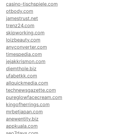
casino-tischspiele.com
otbody.com
jamestrust.net
trenz24.com
skipworking.com
loizbeauty.com
anyconverter.com
timespedia.com
jejakkrismon.com
diemthole.biz
ufabetkk.com
allquickmedia.com
technewsgazette.com
pureglowfacecream.com
kingofherrings.com
mrbetjapan.com
anewentity.biz
appkuala.com
seo7days.com