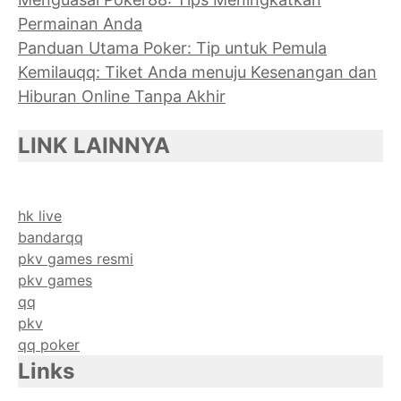
Permainan Anda
Panduan Utama Poker: Tip untuk Pemula
Kemilauqq: Tiket Anda menuju Kesenangan dan
Hiburan Online Tanpa Akhir
LINK LAINNYA
hk live
bandarqq
pkv games resmi
pkv games
qq
pkv
qq poker
Links