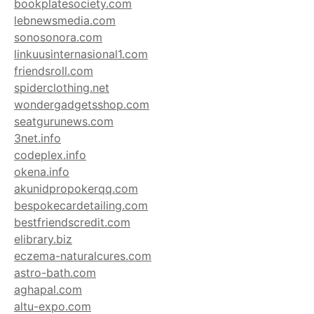
bookplatesociety.com
lebnewsmedia.com
sonosonora.com
linkuusinternasional1.com
friendsroll.com
spiderclothing.net
wondergadgetsshop.com
seatgurunews.com
3net.info
codeplex.info
okena.info
akunidpropokerqq.com
bespokecardetailing.com
bestfriendscredit.com
elibrary.biz
eczema-naturalcures.com
astro-bath.com
aghapal.com
altu-expo.com