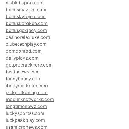
clublubupoo.com
bonusmazijeu.com
bonuskyfojea.com
bonuskorokee.com
bonusgexipoy.com
casinorelaxluxe.com
clubetechplay.com
domdombd.com
dailyplayz.com
getprocrackhere.com
fastinnews.com
fannybanny.com
ifinitymarketer.com
jackpotkoning.com
modlinknetworks.com
longtimenewz.com
luckysportss.com
luckpeakplay.com
usamicronews.com