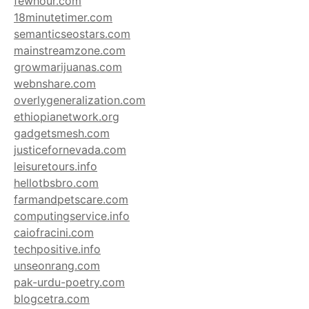
fewhour.com
18minutetimer.com
semanticseostars.com
mainstreamzone.com
growmarijuanas.com
webnshare.com
overlygeneralization.com
ethiopianetwork.org
gadgetsmesh.com
justicefornevada.com
leisuretours.info
hellotbsbro.com
farmandpetscare.com
computingservice.info
caiofracini.com
techpositive.info
unseonrang.com
pak-urdu-poetry.com
blogcetra.com