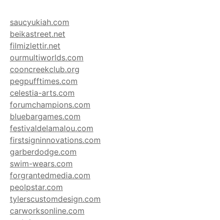
saucyukiah.com
beikastreet.net
filmizlettir.net
ourmultiworlds.com
cooncreekclub.org
pegpufftimes.com
celestia-arts.com
forumchampions.com
bluebargames.com
festivaldelamalou.com
firstsigninnovations.com
garberdodge.com
swim-wears.com
forgrantedmedia.com
peolpstar.com
tylerscustomdesign.com
carworksonline.com