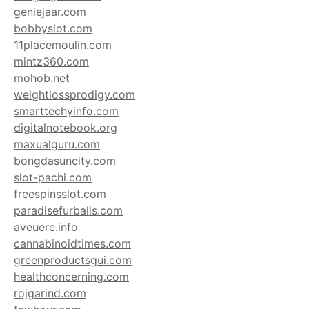
geniejaar.com
bobbyslot.com
11placemoulin.com
mintz360.com
mohob.net
weightlossprodigy.com
smarttechyinfo.com
digitalnotebook.org
maxualguru.com
bongdasuncity.com
slot-pachi.com
freespinsslot.com
paradisefurballs.com
aveuere.info
cannabinoidtimes.com
greenproductsgui.com
healthconcerning.com
rojgarind.com