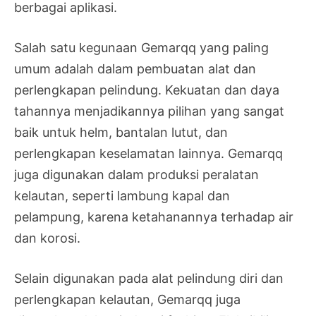
berbagai aplikasi.
Salah satu kegunaan Gemarqq yang paling
umum adalah dalam pembuatan alat dan
perlengkapan pelindung. Kekuatan dan daya
tahannya menjadikannya pilihan yang sangat
baik untuk helm, bantalan lutut, dan
perlengkapan keselamatan lainnya. Gemarqq
juga digunakan dalam produksi peralatan
kelautan, seperti lambung kapal dan
pelampung, karena ketahanannya terhadap air
dan korosi.
Selain digunakan pada alat pelindung diri dan
perlengkapan kelautan, Gemarqq juga