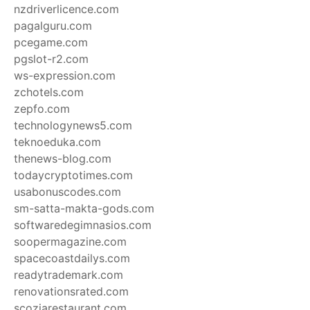
nzdriverlicence.com
pagalguru.com
pcegame.com
pgslot-r2.com
ws-expression.com
zchotels.com
zepfo.com
technologynews5.com
teknoeduka.com
thenews-blog.com
todaycryptotimes.com
usabonuscodes.com
sm-satta-makta-gods.com
softwaredegimnasios.com
soopermagazine.com
spacecoastdailys.com
readytrademark.com
renovationsrated.com
scoziarestaurant.com