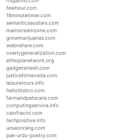
rojgarind.com
fewhour.com
18minutetimer.com
semanticseostars.com
mainstreamzone.com
growmarijuanas.com
webnshare.com
overlygeneralization.com
ethiopianetwork.org
gadgetsmesh.com
justicefornevada.com
leisuretours.info
hellotbsbro.com
farmandpetscare.com
computingservice.info
caiofracini.com
techpositive.info
unseonrang.com
pak-urdu-poetry.com