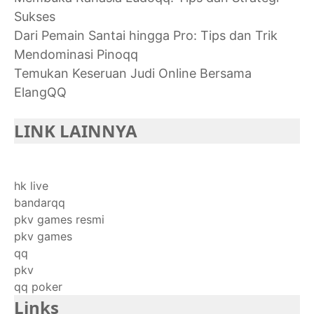
Sukses
Dari Pemain Santai hingga Pro: Tips dan Trik
Mendominasi Pinoqq
Temukan Keseruan Judi Online Bersama
ElangQQ
LINK LAINNYA
hk live
bandarqq
pkv games resmi
pkv games
qq
pkv
qq poker
Links