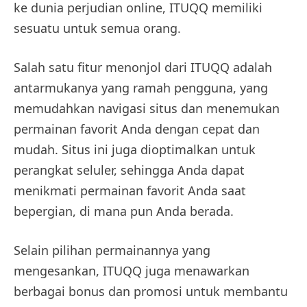
ke dunia perjudian online, ITUQQ memiliki
sesuatu untuk semua orang.
Salah satu fitur menonjol dari ITUQQ adalah
antarmukanya yang ramah pengguna, yang
memudahkan navigasi situs dan menemukan
permainan favorit Anda dengan cepat dan
mudah. Situs ini juga dioptimalkan untuk
perangkat seluler, sehingga Anda dapat
menikmati permainan favorit Anda saat
bepergian, di mana pun Anda berada.
Selain pilihan permainannya yang
mengesankan, ITUQQ juga menawarkan
berbagai bonus dan promosi untuk membantu