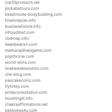
top10products.net
pickabatours.com
beastmode-bodybuilding.com
financelplan.info
businessfuture.info
infojudibet.com
cbdmap.info
deanbeanxn.com
matkarajdhanigame.com
popthrone.com
world-slots.com
imakewebsolution.com
che-blog.com
pancakecoinz.com
flyfinley.com
prideconsultation.com
hountinglil.info
chakraaffirmations.net
bestjokes4u.com