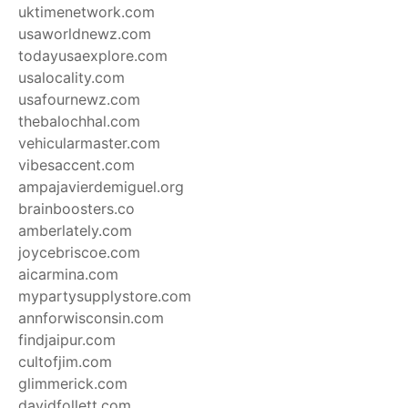
uktimenetwork.com
usaworldnewz.com
todayusaexplore.com
usalocality.com
usafournewz.com
thebalochhal.com
vehicularmaster.com
vibesaccent.com
ampajavierdemiguel.org
brainboosters.co
amberlately.com
joycebriscoe.com
aicarmina.com
mypartysupplystore.com
annforwisconsin.com
findjaipur.com
cultofjim.com
glimmerick.com
davidfollett.com