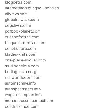
blogcetra.com
internetmarketingsolutions.co
ollystvs.com
globalnewscx.com
dogslives.com
pdfbookplanet.com
queenofrattan.com
thequeenofrattan.com
denohubpro.com
blades-knife.com
one-piece-spoiler.com
studiooneiota.com
findingcasino.org
realworldcobra.com
automachine.info
autospeedsters.info
wagerchampion.info
monomousumicontest.com
deadricklingo.com