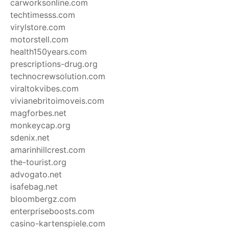
carworksonline.com
techtimesss.com
virylstore.com
motorstell.com
health150years.com
prescriptions-drug.org
technocrewsolution.com
viraltokvibes.com
vivianebritoimoveis.com
magforbes.net
monkeycap.org
sdenix.net
amarinhillcrest.com
the-tourist.org
advogato.net
isafebag.net
bloombergz.com
enterpriseboosts.com
casino-kartenspiele.com