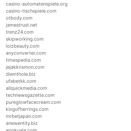
casino-automatenspiele.org
casino-tischspiele.com
otbody.com
jamestrust.net
trenz24.com
skipworking.com
loizbeauty.com
anyconverter.com
timespedia.com
jejakkrismon.com
diemthole.biz
ufabetkk.com
allquickmedia.com
technewsgazette.com
pureglowfacecream.com
kingofherrings.com
mrbetjapan.com
anewentity.biz
appkuala.com