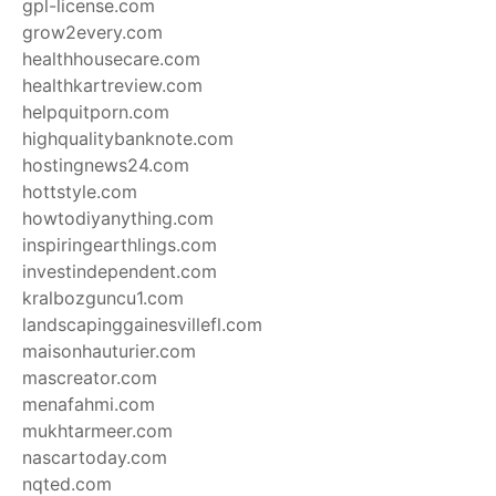
gpl-license.com
grow2every.com
healthhousecare.com
healthkartreview.com
helpquitporn.com
highqualitybanknote.com
hostingnews24.com
hottstyle.com
howtodiyanything.com
inspiringearthlings.com
investindependent.com
kralbozguncu1.com
landscapinggainesvillefl.com
maisonhauturier.com
mascreator.com
menafahmi.com
mukhtarmeer.com
nascartoday.com
nqted.com