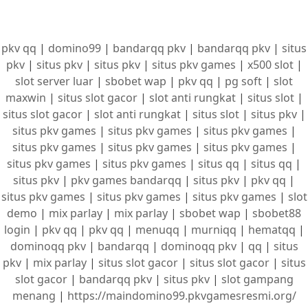
pkv qq
|
domino99
|
bandarqq pkv
|
bandarqq pkv
|
situs
pkv
|
situs pkv
|
situs pkv
|
situs pkv games
|
x500 slot
|
slot server luar
|
sbobet wap
|
pkv qq
|
pg soft
|
slot
maxwin
|
situs slot gacor
|
slot anti rungkat
|
situs slot
|
situs slot gacor
|
slot anti rungkat
|
situs slot
|
situs pkv
|
situs pkv games
|
situs pkv games
|
situs pkv games
|
situs pkv games
|
situs pkv games
|
situs pkv games
|
situs pkv games
|
situs pkv games
|
situs qq
|
situs qq
|
situs pkv
|
pkv games bandarqq
|
situs pkv
|
pkv qq
|
situs pkv games
|
situs pkv games
|
situs pkv games
|
slot
demo
|
mix parlay
|
mix parlay
|
sbobet wap
|
sbobet88
login
|
pkv qq
|
pkv qq
|
menuqq
|
murniqq
|
hematqq
|
dominoqq pkv
|
bandarqq
|
dominoqq pkv
|
qq
|
situs
pkv
|
mix parlay
|
situs slot gacor
|
situs slot gacor
|
situs
slot gacor
|
bandarqq pkv
|
situs pkv
|
slot gampang
menang
|
https://maindomino99.pkvgamesresmi.org/