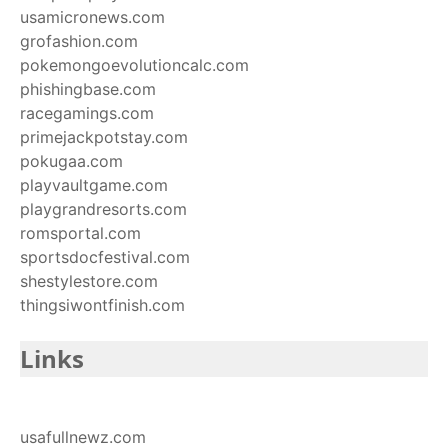
usamicronews.com
grofashion.com
pokemongoevolutioncalc.com
phishingbase.com
racegamings.com
primejackpotstay.com
pokugaa.com
playvaultgame.com
playgrandresorts.com
romsportal.com
sportsdocfestival.com
shestylestore.com
thingsiwontfinish.com
Links
usafullnewz.com