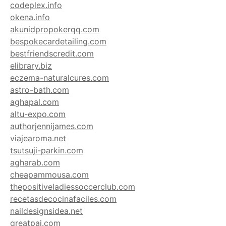
codeplex.info
okena.info
akunidpropokerqq.com
bespokecardetailing.com
bestfriendscredit.com
elibrary.biz
eczema-naturalcures.com
astro-bath.com
aghapal.com
altu-expo.com
authorjennijames.com
viajearoma.net
tsutsuji-parkin.com
agharab.com
cheapammousa.com
thepositiveladiessoccerclub.com
recetasdecocinafaciles.com
naildesignsidea.net
greatpai.com