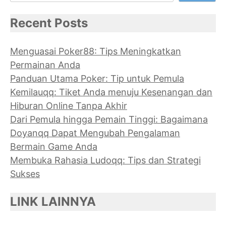
Recent Posts
Menguasai Poker88: Tips Meningkatkan
Permainan Anda
Panduan Utama Poker: Tip untuk Pemula
Kemilauqq: Tiket Anda menuju Kesenangan dan
Hiburan Online Tanpa Akhir
Dari Pemula hingga Pemain Tinggi: Bagaimana
Doyanqq Dapat Mengubah Pengalaman
Bermain Game Anda
Membuka Rahasia Ludoqq: Tips dan Strategi
Sukses
LINK LAINNYA