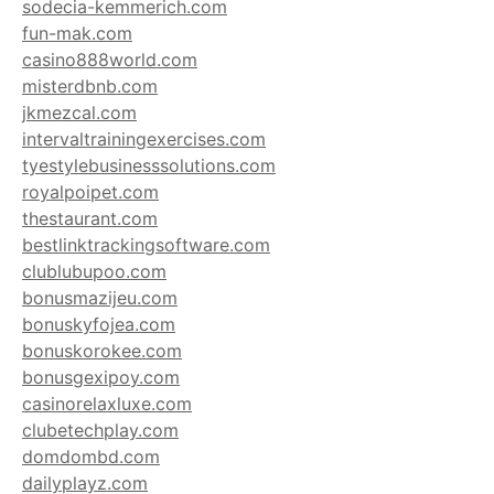
sodecia-kemmerich.com
fun-mak.com
casino888world.com
misterdbnb.com
jkmezcal.com
intervaltrainingexercises.com
tyestylebusinesssolutions.com
royalpoipet.com
thestaurant.com
bestlinktrackingsoftware.com
clublubupoo.com
bonusmazijeu.com
bonuskyfojea.com
bonuskorokee.com
bonusgexipoy.com
casinorelaxluxe.com
clubetechplay.com
domdombd.com
dailyplayz.com