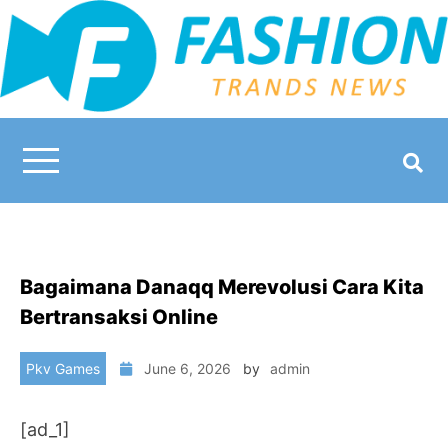
Skip
to
content
Slot Gacor dengan Deposit
Mainkan slot gacor dengan deposit pulsa dan nikmati
Pulsa: Nikmati Bermain Slot
bermain slot tanpa kendala. Nikmati kemudahan
bertransaksi dan peluang menang besar di setiap putaran.
Tanpa Kendala
Bagaimana Danaqq Merevolusi Cara Kita
Bertransaksi Online
Pkv Games
June 6, 2026
by
admin
[ad_1]