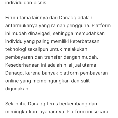
individu dan bisnis.
Fitur utama lainnya dari Danaqq adalah
antarmukanya yang ramah pengguna. Platform
ini mudah dinavigasi, sehingga memudahkan
individu yang paling memiliki keterbatasan
teknologi sekalipun untuk melakukan
pembayaran dan transfer dengan mudah.
Kesederhanaan ini adalah nilai jual utama
Danaqq, karena banyak platform pembayaran
online yang membingungkan dan sulit
digunakan.
Selain itu, Danaqq terus berkembang dan
meningkatkan layanannya. Platform ini secara