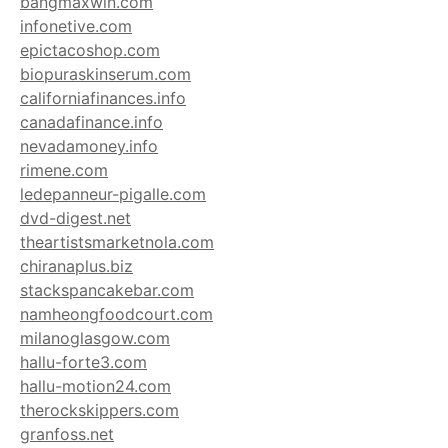
bangmaxwin.com
infonetive.com
epictacoshop.com
biopuraskinserum.com
californiafinances.info
canadafinance.info
nevadamoney.info
rimene.com
ledepanneur-pigalle.com
dvd-digest.net
theartistsmarketnola.com
chiranaplus.biz
stackspancakebar.com
namheongfoodcourt.com
milanoglasgow.com
hallu-forte3.com
hallu-motion24.com
therockskippers.com
granfoss.net