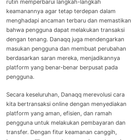
rutin memperbarui langkah-langkah
keamanannya agar tetap terdepan dalam
menghadapi ancaman terbaru dan memastikan
bahwa pengguna dapat melakukan transaksi
dengan tenang. Danaqq juga mendengarkan
masukan pengguna dan membuat perubahan
berdasarkan saran mereka, menjadikannya
platform yang benar-benar berpusat pada
pengguna.
Secara keseluruhan, Danaqq merevolusi cara
kita bertransaksi online dengan menyediakan
platform yang aman, efisien, dan ramah
pengguna untuk melakukan pembayaran dan
transfer. Dengan fitur keamanan canggih,