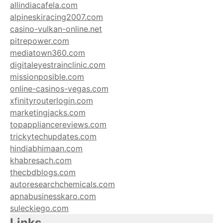
allindiacafela.com
alpineskiracing2007.com
casino-vulkan-online.net
pitrepower.com
mediatown360.com
digitaleyestrainclinic.com
missionposible.com
online-casinos-vegas.com
xfinityrouterlogin.com
marketingjacks.com
topappliancereviews.com
trickytechupdates.com
hindiabhimaan.com
khabresach.com
thecbdblogs.com
autoresearchchemicals.com
apnabusinesskaro.com
suleckiego.com
Links