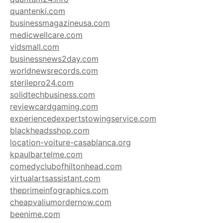
quantenki.com
businessmagazineusa.com
medicwellcare.com
vidsmall.com
businessnews2day.com
worldnewsrecords.com
sterilepro24.com
solidtechbusiness.com
reviewcardgaming.com
experiencedexpertstowingservice.com
blackheadsshop.com
location-voiture-casablanca.org
kpaulbartelme.com
comedyclubofhiltonhead.com
virtualartsassistant.com
theprimeinfographics.com
cheapvaliumordernow.com
beenime.com