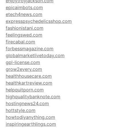
enjoytroyjackson.com
epicaimbots.com
etech4news.com
expresspsychedelicsshop.com
fashionistani.com
feelingswed.com
firecabal.com
forbessmagazine.com
globalmarketlivetoday.com
gpl-license.com
grow2every.com
healthhousecare.com
healthkartreview.com
helpquitporn.com
highqualitybanknote.com
hostingnews24.com
hottstyle.com
howtodiyanything.com
inspiringearthlings.com