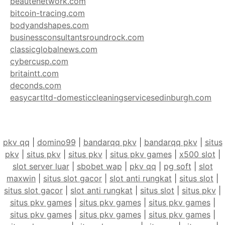
beautenetwork.com
bitcoin-tracing.com
bodyandshapes.com
businessconsultantsroundrock.com
classicglobalnews.com
cybercusp.com
britaintt.com
deconds.com
easycartltd-domesticcleaningservicesedinburgh.com
pkv qq
|
domino99
|
bandarqq pkv
|
bandarqq pkv
|
situs
pkv
|
situs pkv
|
situs pkv
|
situs pkv games
|
x500 slot
|
slot server luar
|
sbobet wap
|
pkv qq
|
pg soft
|
slot
maxwin
|
situs slot gacor
|
slot anti rungkat
|
situs slot
|
situs slot gacor
|
slot anti rungkat
|
situs slot
|
situs pkv
|
situs pkv games
|
situs pkv games
|
situs pkv games
|
situs pkv games
|
situs pkv games
|
situs pkv games
|