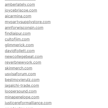
amberlately.com
joycebriscoe.com
aicarmina.com
mypartysupplystore.com
annforwisconsin.com
findjaipur.com
cultofjim.com
glimmerick.com
davidfollett.com
newcollegebeat.com
reverbnewyork.com
skinmerch.com
usvisaforum.com
bestmovierulz.com
jagalchi-trade.com
loopersound.com
minapenelope.com
justicereformalliance.com