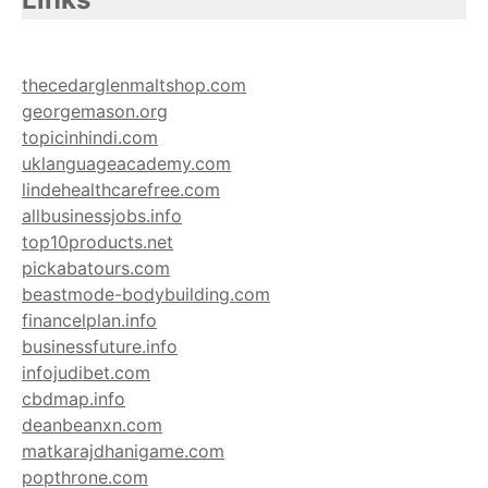
thecedarglenmaltshop.com
georgemason.org
topicinhindi.com
uklanguageacademy.com
lindehealthcarefree.com
allbusinessjobs.info
top10products.net
pickabatours.com
beastmode-bodybuilding.com
financelplan.info
businessfuture.info
infojudibet.com
cbdmap.info
deanbeanxn.com
matkarajdhanigame.com
popthrone.com