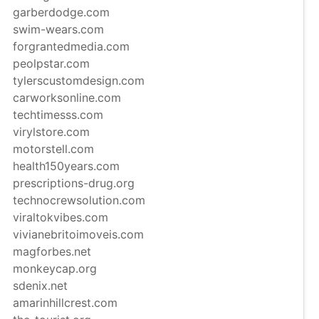
garberdodge.com
swim-wears.com
forgrantedmedia.com
peolpstar.com
tylerscustomdesign.com
carworksonline.com
techtimesss.com
virylstore.com
motorstell.com
health150years.com
prescriptions-drug.org
technocrewsolution.com
viraltokvibes.com
vivianebritoimoveis.com
magforbes.net
monkeycap.org
sdenix.net
amarinhillcrest.com