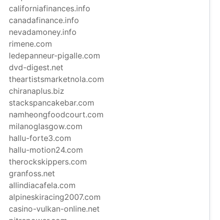
californiafinances.info
canadafinance.info
nevadamoney.info
rimene.com
ledepanneur-pigalle.com
dvd-digest.net
theartistsmarketnola.com
chiranaplus.biz
stackspancakebar.com
namheongfoodcourt.com
milanoglasgow.com
hallu-forte3.com
hallu-motion24.com
therockskippers.com
granfoss.net
allindiacafela.com
alpineskiracing2007.com
casino-vulkan-online.net