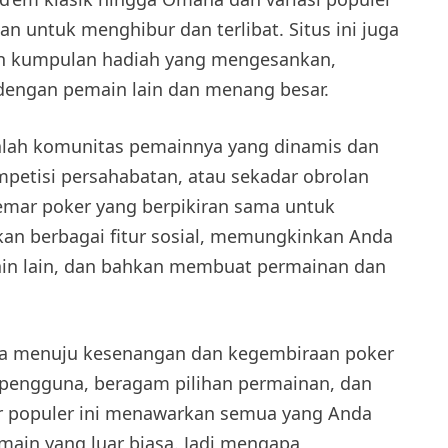
n untuk menghibur dan terlibat. Situs ini juga
n kumpulan hadiah yang mengesankan,
engan pemain lain dan menang besar.
dalah komunitas pemainnya yang dinamis dan
mpetisi persahabatan, atau sekadar obrolan
mar poker yang berpikiran sama untuk
rkan berbagai fitur sosial, memungkinkan Anda
n lain, dan bahkan membuat permainan dan
nda menuju kesenangan dan kegembiraan poker
 pengguna, beragam pilihan permainan, dan
er populer ini menawarkan semua yang Anda
ain yang luar biasa. Jadi mengapa