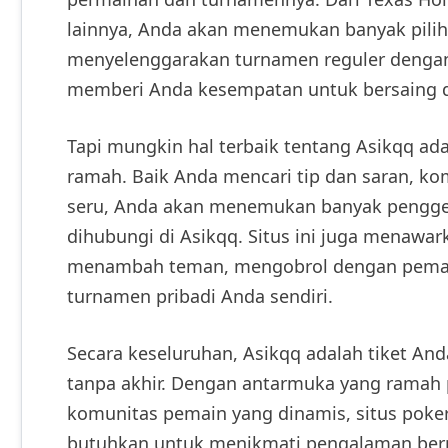
lainnya, Anda akan menemukan banyak piliha
menyelenggarakan turnamen reguler denga
memberi Anda kesempatan untuk bersaing d
Tapi mungkin hal terbaik tentang Asikqq a
ramah. Baik Anda mencari tip dan saran, ko
seru, Anda akan menemukan banyak pengge
dihubungi di Asikqq. Situs ini juga menawa
menambah teman, mengobrol dengan pemai
turnamen pribadi Anda sendiri.
Secara keseluruhan, Asikqq adalah tiket A
tanpa akhir. Dengan antarmuka yang ramah
komunitas pemain yang dinamis, situs pok
butuhkan untuk menikmati pengalaman berm